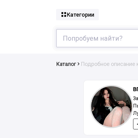
Категории
Каталог
Подробное описание 
В
З
П
Л