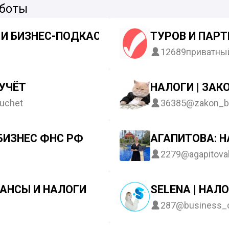
 боты
 И БИЗНЕС-ПОДКАСТЫ| БУХКЛИР
ТУРОВ И ПАРТ
12689
приватны
УЧЁТ
НАЛОГИ | ЗАК
uchet
36385
@zakon_b
БИЗНЕС ФНС РФ
АГАПИТОВА: Н
2279
@agapitova
НАНСЫ И НАЛОГИ
SELENA | НАЛО
287
@business_c