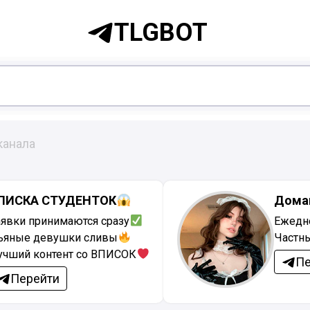
TLGBOT
канала
ПИСКА СТУДЕНТОК
Дома
аявки принимаются сразу
Ежедн
ьяные девушки сливы
Частн
учший контент со ВПИСОК
Пе
Перейти