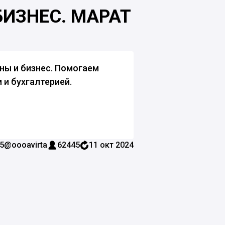
БИЗНЕС. МАРАТ
оны и бизнес. Помогаем
и бухгалтерией.
5
@oooavirta
62445
11 окт 2024