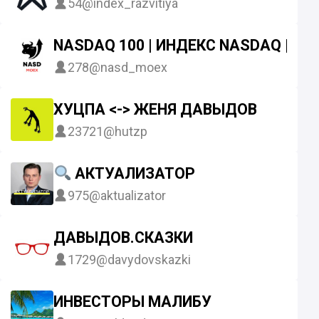
54
@index_razvitiya
NASDAQ 100 | ИНДЕКС NASDAQ | Ф
278
@nasd_moex
ХУЦПА <-> ЖЕНЯ ДАВЫДОВ
23721
@hutzp
АКТУАЛИЗАТОР
975
@aktualizator
ДАВЫДОВ.СКАЗКИ
1729
@davydovskazki
ИНВЕСТОРЫ МАЛИБУ