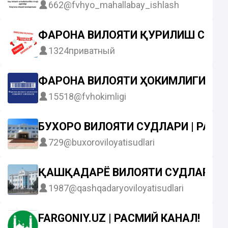
662
@fvhyo_mahallabay_ishlash
ФАРҒОНА ВИЛОЯТИ ҚУРИЛИШ СОҲ
1324
приватный
ФАРҒОНА ВИЛОЯТИ ҲОКИМЛИГИ
15518
@fvhokimligi
БУХОРО ВИЛОЯТИ СУДЛАРИ | РАСМ
729
@buxoroviloyatisudlari
ҚАШҚАДАРЁ ВИЛОЯТИ СУДЛАРИ | 
1987
@qashqadaryoviloyatisudlari
FARGONIY.UZ | РАСМИЙ КАНАЛ!