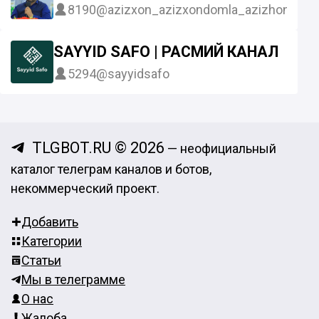
8190
@azizxon_azizxondomla_azizhondoml
SAYYID SAFO | РАСМИЙ КАНАЛ
5294
@sayyidsafo
TLGBOT.RU © 2026
— неофициальный
каталог телеграм каналов и ботов,
некоммерческий проект.
Добавить
Категории
Статьи
Мы в телеграмме
О нас
Жалоба