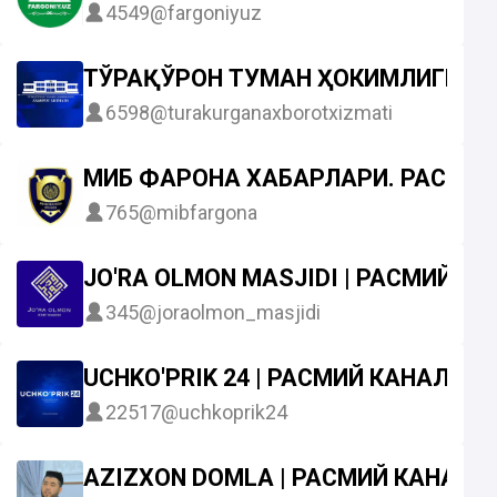
4549
@fargoniyuz
ТЎРАҚЎРҒОН ТУМАН ҲОКИМЛИГИ |
6598
@turakurganaxborotxizmati
МИБ ФАРҒОНА ХАБАРЛАРИ. РАСМИЙ
765
@mibfargona
JO'RA OLMON MASJIDI | РАСМИЙ К
345
@joraolmon_masjidi
UCHKO'PRIK 24 | РАСМИЙ КАНАЛ
22517
@uchkoprik24
AZIZXON DOMLA | РАСМИЙ КАНАЛИ