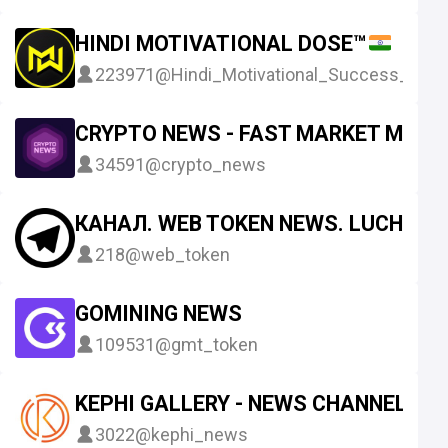
HINDI MOTIVATIONAL DOSE™
223971
@Hindi_Motivational_Success_Dos
CRYPTO NEWS - FAST MARKET MOVI
34591
@crypto_news
КАНАЛ. WEB TOKEN NEWS. LUCHANI
218
@web_token
GOMINING NEWS
109531
@gmt_token
KEPHI GALLERY - NEWS CHANNEL
3022
@kephi_news