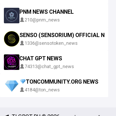
PNM NEWS CHANNEL
210
@pnm_news
SENSO (SENSORIUM) OFFICIAL NEW
1336
@sensotoken_news
CHAT GPT NEWS
74313
@chat_gpt_news
TONCOMMUNITY.ORG NEWS
4184
@ton_news