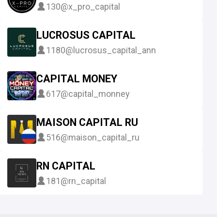
130
@x_pro_capital
LUCROSUS CAPITAL
1180
@lucrosus_capital_ann
CAPITAL MONEY
617
@capital_monney
MAISON CAPITAL RU
516
@maison_capital_ru
RN CAPITAL
181
@rn_capital