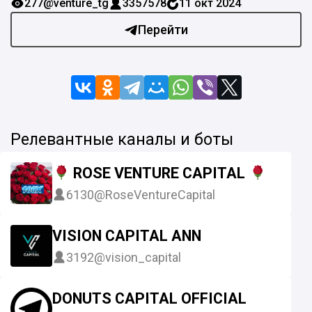
277
@venture_tg
3357578
11 окт 2024
Перейти
Релевантные каналы и боты
ROSE VENTURE CAPITAL
6130
@RoseVentureCapital
VISION CAPITAL ANN
3192
@vision_capital
DONUTS CAPITAL OFFICIAL