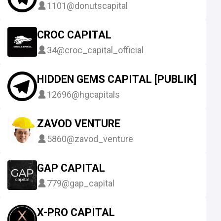
1101
@donutscapital
CROC CAPITAL
34
@croc_capital_official
HIDDEN GEMS CAPITAL [PUBLIK]
12696
@hgcapitals
ZAVOD VENTURE
5860
@zavod_venture
GAP CAPITAL
779
@gap_capital
X-PRO CAPITAL