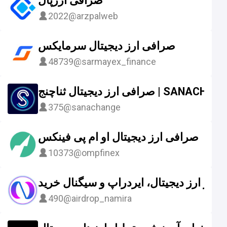
صرافی ارزپال
2022
@arzpalweb
صرافی ارز دیجیتال سرمایکس
48739
@sarmayex_finance
صرافی ارز دیجیتال ثناچنج | SANACH
375
@sanachange
صرافی ارز دیجیتال او ام پی فینکس
10373
@ompfinex
اخبار ارز دیجیتال، ایردراپ و سیگنال خرید
490
@airdrop_namira