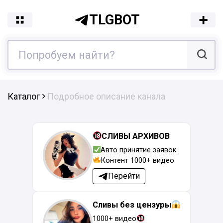
TLGBOT
Каталог
Подробное описание канала
СЛИВЫ АРХИВОВ
Авто принятие заявок
Контент 1000+ видео
Перейти
Сливы без цензуры
1000+ видео