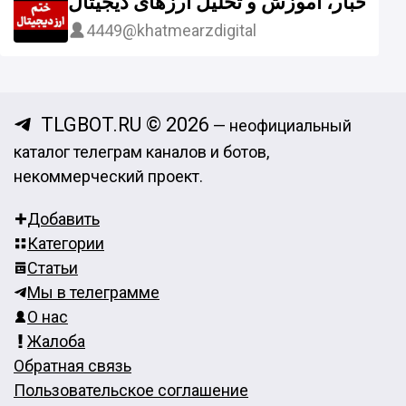
ال | اخبار، آموزش و تحلیل ارزهای دیجیتال
4449
@khatmearzdigital
TLGBOT.RU © 2026
— неофициальный
каталог телеграм каналов и ботов,
некоммерческий проект.
Добавить
Категории
Статьи
Мы в телеграмме
О нас
Жалоба
Обратная связь
Пользовательское соглашение