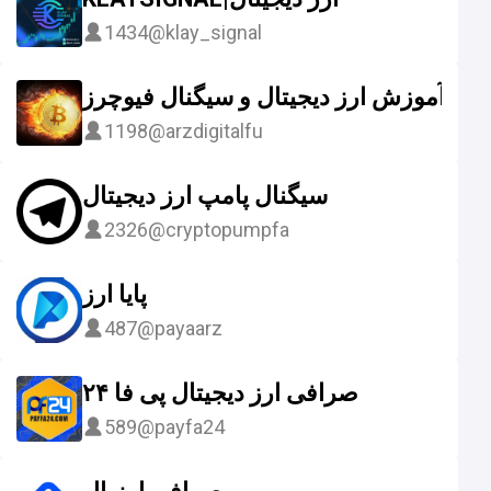
1434
@klay_signal
آموزش ارز دیجیتال و سیگنال فیوچرز
1198
@arzdigitalfu
سیگنال پامپ ارز دیجیتال
2326
@cryptopumpfa
پایا ارز
487
@payaarz
صرافی ارز دیجیتال پی فا ۲۴
589
@payfa24