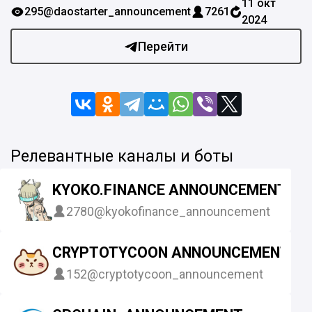
11 окт
295
@daostarter_announcement
7261
2024
Перейти
Релевантные каналы и боты
KYOKO.FINANCE ANNOUNCEMENT
2780
@kyokofinance_announcement
CRYPTOTYCOON ANNOUNCEMENT C
152
@cryptotycoon_announcement