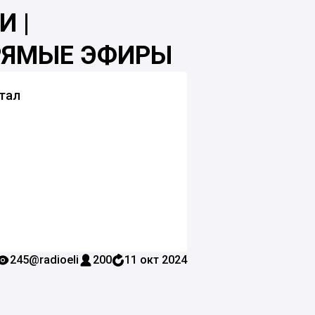
 |
ПРЯМЫЕ ЭФИРЫ
тал
245
@radioeli
200
11 окт 2024