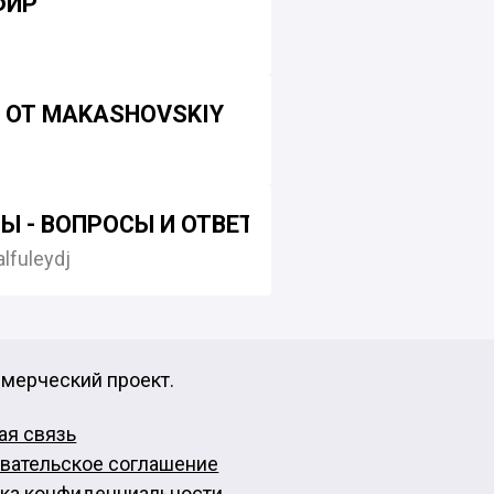
ФИР
m
 ОТ MAKASHOVSKIY
ЛА UFC 307
 - ВОПРОСЫ И ОТВЕТЫ (БЕЗ ОЗВУЧКИ)
lfuleydj
ммерческий проект.
ая связь
вательское соглашение
ка конфиденциальности