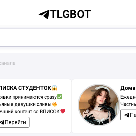
TLGBOT
канала
ПИСКА СТУДЕНТОК
Дома
аявки принимаются сразу
Ежедн
ьяные девушки сливы
Частн
учший контент со ВПИСОК
Пе
Перейти