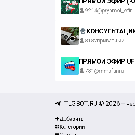
ПРЯМОЙ ЭФИР (К
9214
@pryamoi_efir
КОНСУЛЬТАЦИИ
8182
приватный
ПРЯМОЙ ЭФИР UF
781
@mmafanru
TLGBOT.RU © 2026
— нео
Добавить
Категории
Статьи