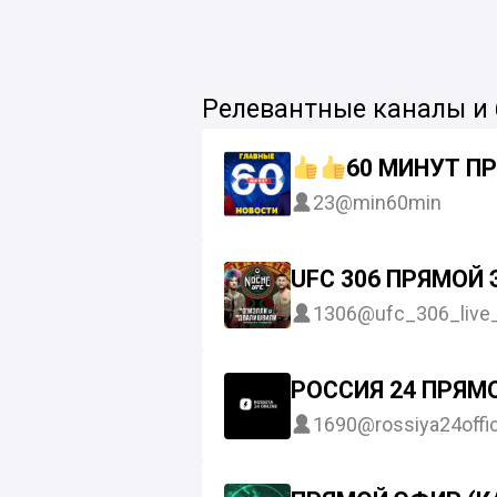
Релевантные каналы и
60 МИНУТ П
23
@min60min
UFC 306 ПРЯМОЙ
1306
@ufc_306_live
РОССИЯ 24 ПРЯМ
1690
@rossiya24offic