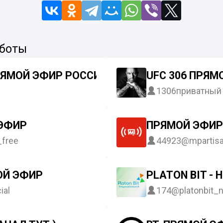
 боты
РЯМОЙ ЭФИР РОССИЯ 1
UFC 306 ПРЯМ
1306
приватный
 ЭФИР
ПРЯМОЙ ЭФИР
_free
44923
@mpartis
ОЙ ЭФИР
PLATON BIT -
ial
174
@platonbit_