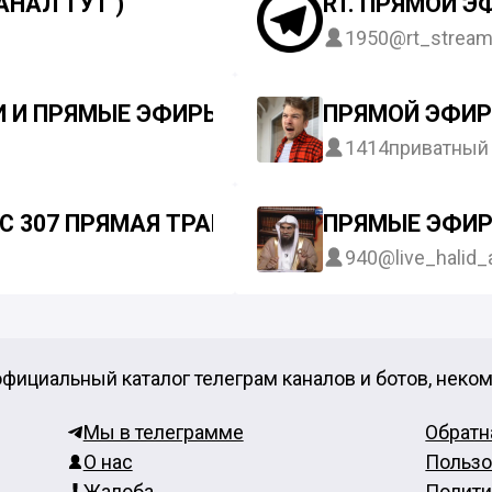
АНАЛ ТУТ )
RT. ПРЯМОЙ Э
1950
@rt_strea
 И ПРЯМЫЕ ЭФИРЫ (ДЛЯ СЕСТЕР)!
ПРЯМОЙ ЭФИР
1414
приватный
C 307 ПРЯМАЯ ТРАНСЛЯЦИЯ. СМОТРЕТЬ ОН
ПРЯМЫЕ ЭФИРЫ
940
@live_halid_a
фициальный каталог телеграм каналов и ботов, неко
Мы в телеграмме
Обратн
О нас
Пользо
Жалоба
Полити