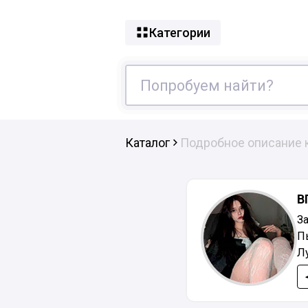
Категории
Каталог
Подробное описание 
В
З
П
Л