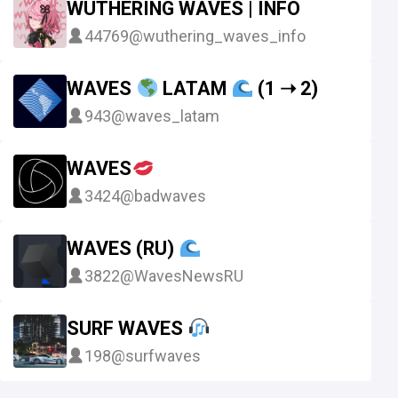
WUTHERING WAVES | INFO
44769
@wuthering_waves_info
WAVES
LATAM
(1 ➝ 2)
943
@waves_latam
WAVES
3424
@badwaves
WAVES (RU)
3822
@WavesNewsRU
SURF WAVES
198
@surfwaves