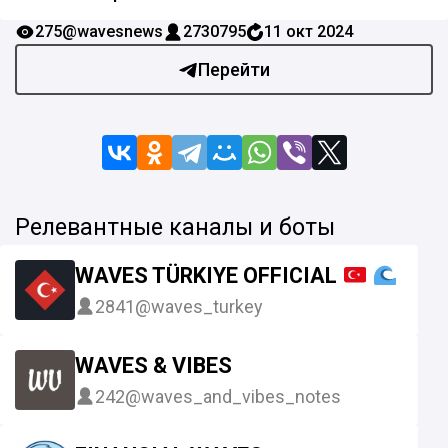
275
@wavesnews
2730795
11 окт 2024
Перейти
Релевантные каналы и боты
WAVES TÜRKIYE OFFICIAL
(1 ➝
2841
@waves_turkey
WAVES & VIBES
242
@waves_and_vibes_notes