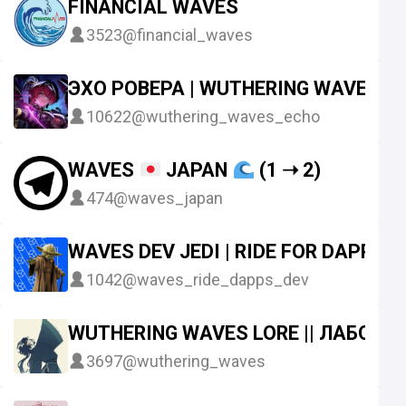
FINANCIAL WAVES
3523
@financial_waves
ЭХО РОВЕРА | WUTHERING WAVES
10622
@wuthering_waves_echo
WAVES
JAPAN
(1 ➝ 2)
474
@waves_japan
WAVES DEV JEDI | RIDE FOR DAPPS
1042
@waves_ride_dapps_dev
WUTHERING WAVES LORE || ЛАБОРА
3697
@wuthering_waves