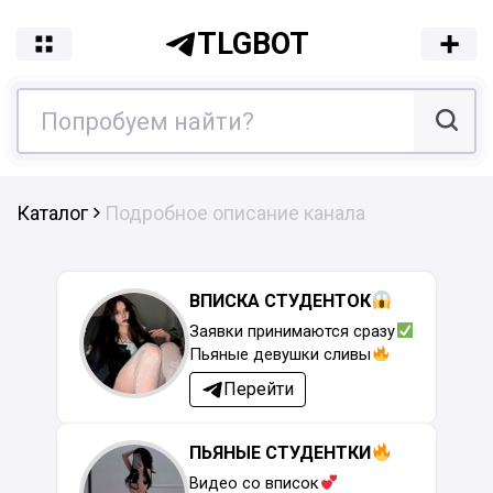
TLGBOT
Каталог
Подробное описание канала
ВПИСКА СТУДЕНТОК
Заявки принимаются сразу
Пьяные девушки сливы
Перейти
ПЬЯНЫЕ СТУДЕНТКИ
Видео со вписок