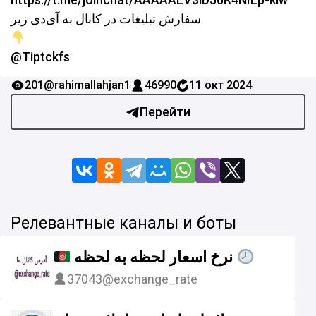
سفارش تبلیغات در کانال به آی‌دی زیر
@Tiptckfs
201
@rahimallahjan1
46990
11 окт 2024
Перейти
Релевантные каналы и боты
نرخ اسعار لحظه به لحظه
37043
@exchange_rate