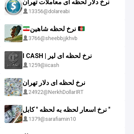
نرخ دلار لحظه ای معاملات تهران
13356
@dolareabi
نرخ لحظه شاهین
3766
@sheebbjjkhvb
I CASH | نرخ لحظه اى لير
1259
@iicash
نرخ لحظه ای دلار تهران
24922
@NerkhDollarIRT
نرخ اسعار لحظه به لحظه " کابل "
1379
@sarafiamin10