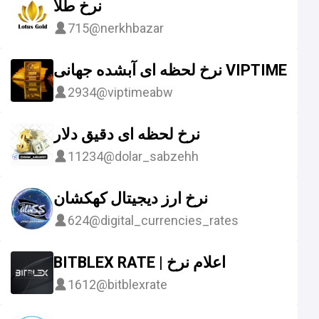
نرخ طلا
715
@nerkhbazar
نرخ لحظه‌ ای آبشده جهانی VIPTIME
2934
@viptimeabw
نرخ لحظه ای دقیق دلار
11234
@dolar_sabzehh
نرخ ارز دیجیتال کهکشان
624
@digital_currencies_rates
BITBLEX RATE | اعلام نرخ
1612
@bitblexrate