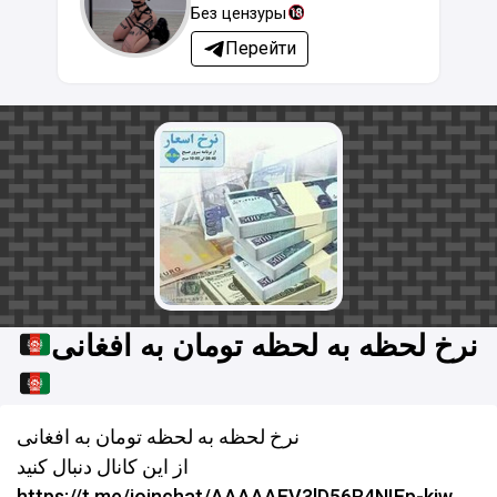
Без цензуры
Перейти
نرخ لحظه به لحظه تومان به افغانی
نرخ لحظه به لحظه تومان به افغانی
از این کانال دنبال کنید
https://t.me/joinchat/AAAAAEV3lD56R4NIEp-kiw