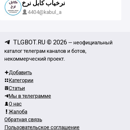
نرخیاب کابل نرخ
4404
@kabul_a
TLGBOT.RU © 2026
— неофициальный
каталог телеграм каналов и ботов,
некоммерческий проект.
Добавить
Категории
Статьи
Мы в телеграмме
О нас
Жалоба
Обратная связь
Пользовательское соглашение