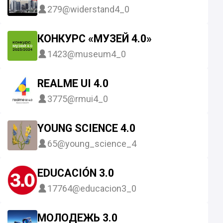
279
@widerstand4_0
КОНКУРС «МУЗЕЙ 4.0»
1423
@museum4_0
REALME UI 4.0
3775
@rmui4_0
YOUNG SCIENCE 4.0
65
@young_science_4
EDUCACIÓN 3.0
17764
@educacion3_0
МОЛОДЕЖЬ 3.0