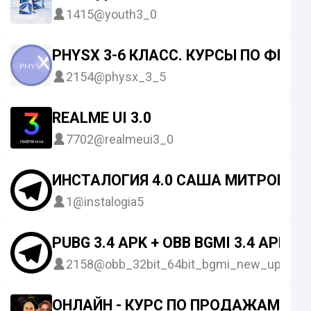
1415
@youth3_0
PHYSX 3-6 КЛАСС. КУРСЫ ПО ФИЗИ
2154
@physx_3_5
REALME UI 3.0
7702
@realmeui3_0
ИНСТАЛОГИЯ 4.0 САША МИТРОШИН
1
@instalogia5
PUBG 3.4 APK + OBB BGMI 3.4 APK + 
2158
@obb_32bit_64bit_bgmi_new_update
ОНЛАЙН - КУРС ПО ПРОДАЖАМ 3.0