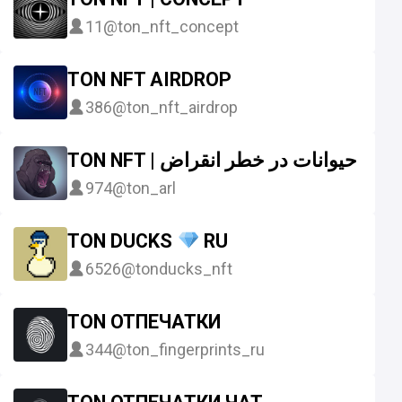
11
@ton_nft_concept
TON NFT AIRDROP
386
@ton_nft_airdrop
TON NFT | حیوانات در خطر انقراض
974
@ton_arl
TON DUCKS
RU
6526
@tonducks_nft
TON ОТПЕЧАТКИ
344
@ton_fingerprints_ru