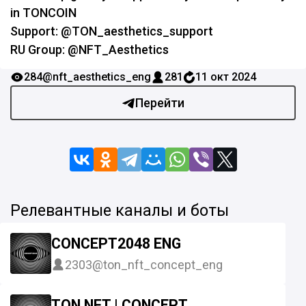
in TONCOIN
Support: @TON_aesthetics_support
RU Group: @NFT_Aesthetics
284
@nft_aesthetics_eng
281
11 окт 2024
Перейти
Релевантные каналы и боты
CONCEPT2048 ENG
2303
@ton_nft_concept_eng
TON NFT | CONCEPT