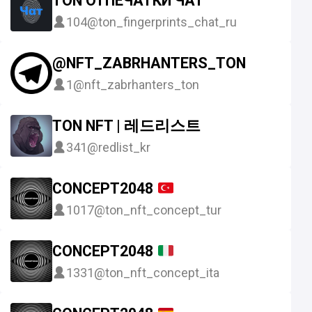
TON ОТПЕЧАТКИ ЧАТ
104
@ton_fingerprints_chat_ru
@NFT_ZABRHANTERS_TON
1
@nft_zabrhanters_ton
TON NFT | 레드리스트
341
@redlist_kr
CONCEPT2048
1017
@ton_nft_concept_tur
CONCEPT2048
1331
@ton_nft_concept_ita