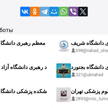
 боты
ی دانشگاه شریف
 و عترت نهادنمایندگی مقام معظم رهبری دانشگا
698
@nahad_shar
ی دانشگاه بجنورد
دفتر نهاد رهبری دانشگاه آزاد
321
@ubnahad
وم پزشکی تهران
روابط عمومی دانشکده پزشکی دانشگاه
2893
@mls_tum