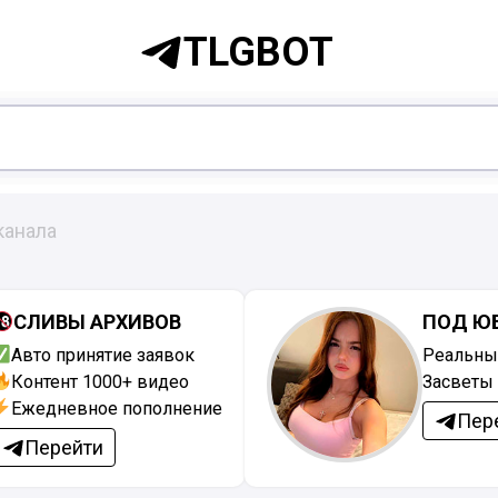
TLGBOT
канала
СЛИВЫ АРХИВОВ
ПОД Ю
Авто принятие заявок
Реальны
Контент 1000+ видео
Засветы 
Ежедневное пополнение
Пер
Перейти