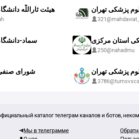
وم پزشکی تهران
هیئت ثاراللّه دانشگ
ah
321
@mahdaviat
کی استان مرکزی
سماد-دانشگاه
250
@nahadmu
وم پزشکی تهران
شورای صنفی 
3786
@tumsvsc
фициальный каталог телеграм каналов и ботов, неко
Мы в телеграмме
Обратн
О нас
Пользо