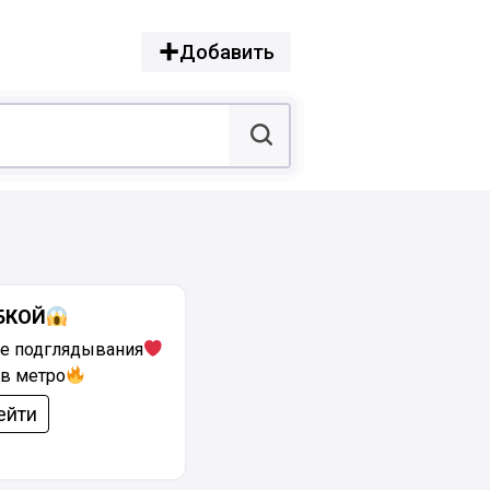
Добавить
БКОЙ
е подглядывания
в метро
ейти