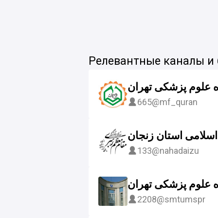
Релевантные каналы и
ه علوم پزشکی تهران
665
@mf_quran
 اسلامی استان زنجان
133
@nahadaizu
 علوم پزشکی تهران
2208
@smtumspr