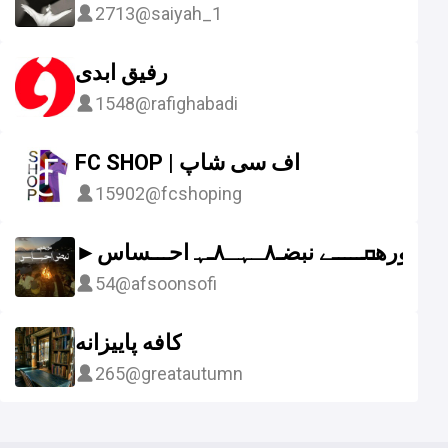
2713
@saiyah_1
رفیق ابدی
1548
@rafighabadi
FC SHOP | اف سی شاپ
15902
@fcshoping
►دورهܩـــــے نبضـ٨ـﮩـ۸ـﮩ احـــسا‌‌‌‌‌‌‌س◄
54
@afsoonsofi
کافه پاییزانه
265
@greatautumn