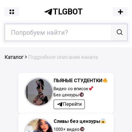
TLGBOT
Каталог
Подробное описание канала
ПЬЯНЫЕ СТУДЕНТКИ
Видео со вписок
Без цензуры
Перейти
Сливы без цензуры
1000+ видео