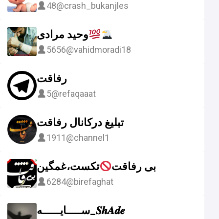
48
@crash_bukanjles
وحید مرادی
5656
@vahidmoradi18
رفاقت
5
@refaqaaat
تبلیغ درکانال رفاقت
1911
@channel1
بی رفاقت
تکست،غمگین
6284
@birefaghat
ســـــایــــــه_𝑺𝒉𝑨𝒅𝒆