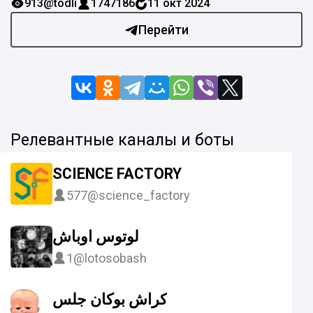
913
@todli
1747186
11 окт 2024
Перейти
Релевантные каналы и боты
SCIENCE FACTORY
577
@science_factory
لوتوس اوباش
1
@lotosobash
کراش بوکان جلس