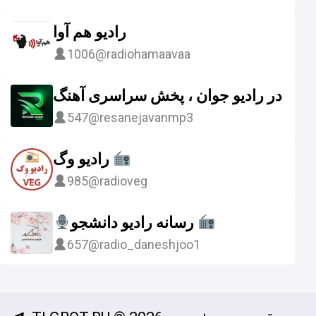
رادیو هم آوا
1006
@radiohamaavaa
نگ در رادیو جوان ، پخش سراسری آهنگ
547
@resanejavanmp3
رادیو وگ
985
@radioveg
رسانه رادیو دانشجو ⁦
657
@radio_daneshjoo1