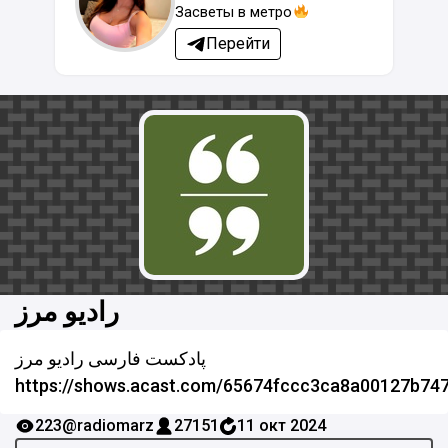
Засветы в метро
Перейти
رادیو مرز
پادکست فارسی رادیو مرز
https://shows.acast.com/65674fccc3ca8a00127b74
223
@radiomarz
27151
11 окт 2024