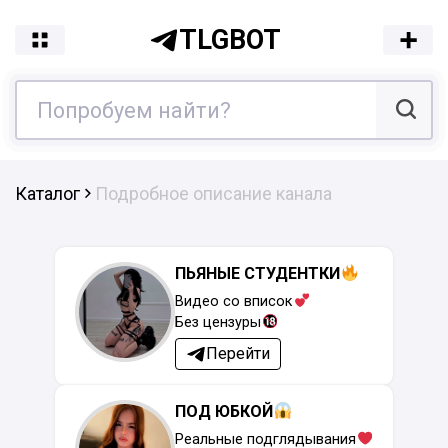
TLGBOT
Каталог
Подробное описание канала
ПЬЯНЫЕ СТУДЕНТКИ
Видео со вписок
Без цензуры
Перейти
ПОД ЮБКОЙ
Реальные подглядывания