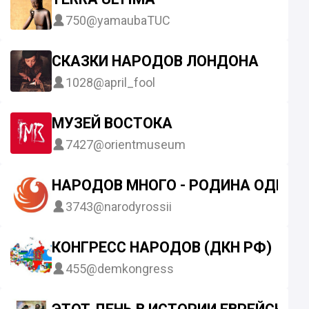
750
@yamaubaTUC
СКАЗКИ НАРОДОВ ЛОНДОНА
1028
@april_fool
МУЗЕЙ ВОСТОКА
7427
@orientmuseum
НАРОДОВ МНОГО - РОДИНА ОДНА
3743
@narodyrossii
КОНГРЕСС НАРОДОВ (ДКН РФ)
455
@demkongress