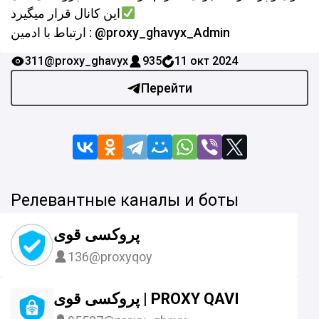
این کانال قرار میگیرد
ارتباط با ادمین : @proxy_ghavyx_Admin
311
@proxy_ghavyx
935
11 окт 2024
Перейти
Релевантные каналы и боты
پروکسی قوی
136
@proxyqoy
پروکسی قوی | PROXY QAVI