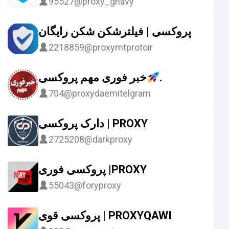
95527
@proxy_ghavy
پروکسی | فیلترشکن شکن رایگان
2218859
@proxymtprotoir
خبر فوری مهم پروکسی
.
704
@proxydaemitelgram
دارک پروکسی | PROXY
2725208
@darkproxy
پروکسی فوری |PROXY
55043
@foryproxy
پروکسی قوی | PROXYQAWI