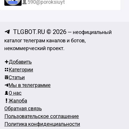
590
@poroksiuyt
TLGBOT.RU © 2026
— неофициальный
каталог телеграм каналов и ботов,
некоммерческий проект.
Добавить
Категории
Статьи
Мы в телеграмме
О нас
Жалоба
Обратная связь
Пользовательское соглашение
Политика конфиденциальности