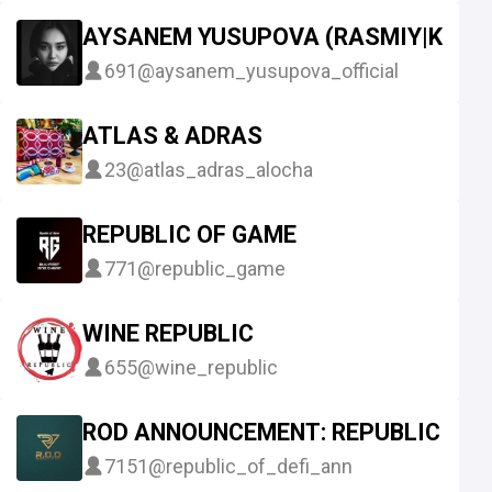
AYSANEM YUSUPOVA (RASMIY|KANA
691
@aysanem_yusupova_official
ATLAS & ADRAS
23
@atlas_adras_alocha
REPUBLIC OF GAME
771
@republic_game
WINE REPUBLIC
655
@wine_republic
ROD ANNOUNCEMENT: REPUBLIC OF D
7151
@republic_of_defi_ann