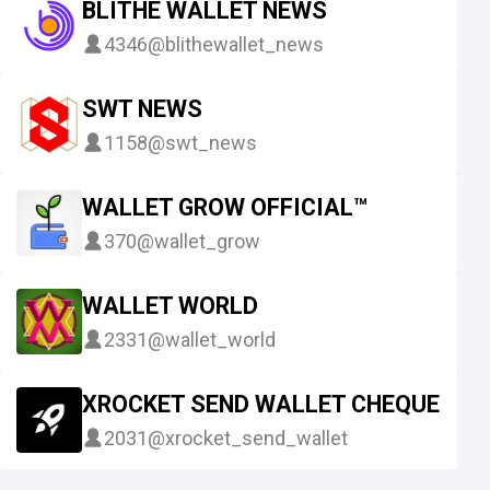
BLITHE WALLET NEWS
4346
@blithewallet_news
SWT NEWS
1158
@swt_news
WALLET GROW OFFICIAL™
370
@wallet_grow
WALLET WORLD
2331
@wallet_world
XROCKET SEND WALLET CHEQUE
2031
@xrocket_send_wallet