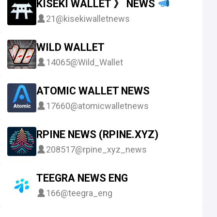
KISEKI WALLET 》 NEWS
21
@kisekiwalletnews
WILD WALLET
14065
@Wild_Wallet
ATOMIC WALLET NEWS
17660
@atomicwalletnews
RPINE NEWS (RPINE.XYZ)
208517
@rpine_xyz_news
TEEGRA NEWS ENG
166
@teegra_eng