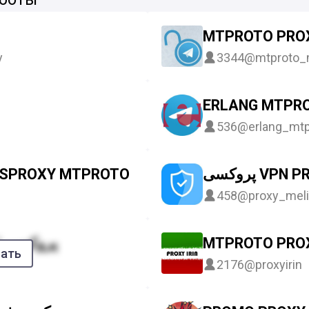
MTPROTO PRO
y
3344
@mtproto_
ERLANG MTPR
536
@erlang_mtp
پروکسی VPN
پارس پ| PARSPROXY MTPROTO | VPN | V2RAY | PROXY
458
@proxy_mel
MTPROTO PROXY | پروکسی
MTPROTO PROX
зать
2176
@proxyirin