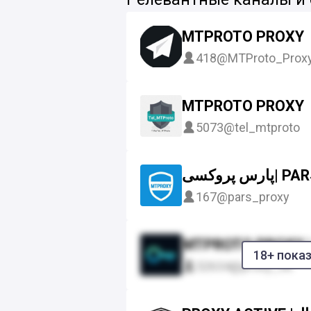
MTPROTO PROXY
418
@MTProto_Prox
MTPROTO PROXY
5073
@tel_mtproto
روکسی
167
@pars_proxy
18+ пока
52634
@proxy_tel