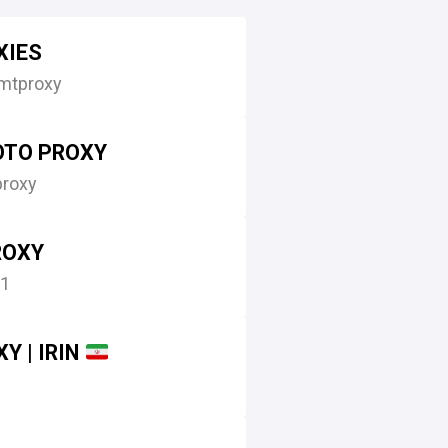
XIES
mtproxy
OTO PROXY
roxy
 PROXY
i1
Y | IRIN