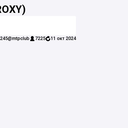
OXY)
245
@mtpclub
7225
11 окт 2024