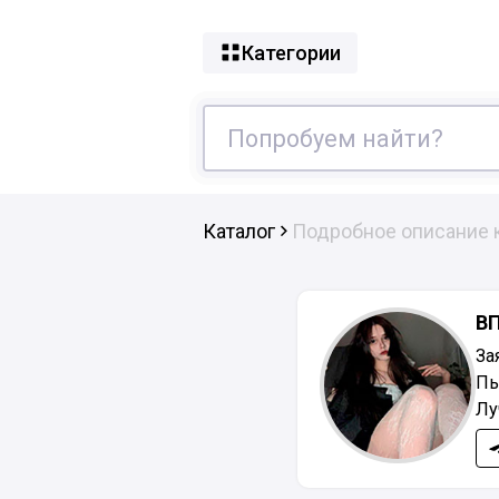
Категории
Каталог
Подробное описание 
В
За
Пь
Лу