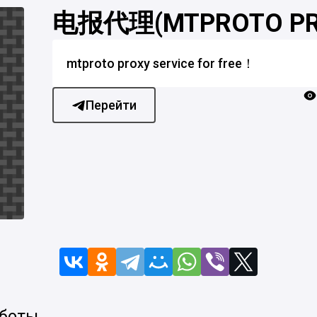
电报代理(MTPROTO PR
mtproto proxy service for free！
Перейти
 боты