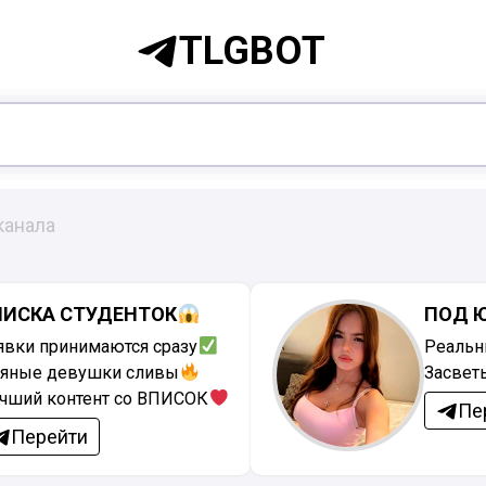
TLGBOT
канала
ПИСКА СТУДЕНТОК
ПОД 
явки принимаются сразу
Реальн
яные девушки сливы
Засвет
чший контент со ВПИСОК
Пе
Перейти