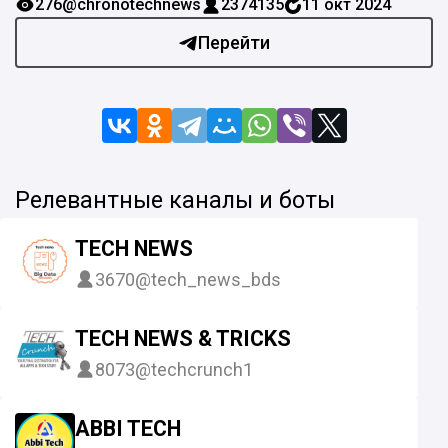
276
@chronotechnews
2374135
11 окт 2024
Перейти
Релевантные каналы и боты
TECH NEWS
3670
@tech_news_bds
TECH NEWS & TRICKS
8073
@techcrunch1
ABBI TECH