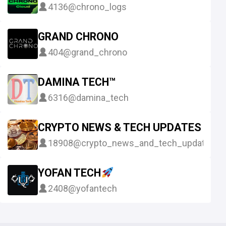
4136
@chrono_logs
GRAND CHRONO
404
@grand_chrono
DAMINA TECH™
6316
@damina_tech
CRYPTO NEWS & TECH UPDATES
18908
@crypto_news_and_tech_updates
YOFAN TECH
2408
@yofantech