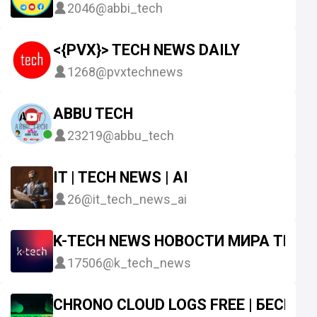
2046
@abbi_tech
<{PVX}> TECH NEWS DAILY
1268
@pvxtechnews
ABBU TECH
23219
@abbu_tech
IT | TECH NEWS | AI
26
@it_tech_news_ai
K-TECH NEWS НОВОСТИ МИРА ТЕХН
17506
@k_tech_news
CHRONO CLOUD LOGS FREE | БЕСПЛ