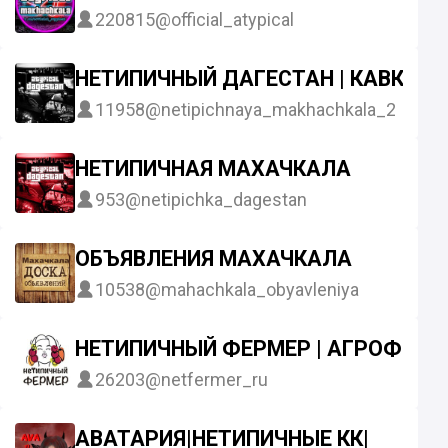
220815
@official_atypical
НЕТИПИЧНЫЙ ДАГЕСТАН | КАВКАЗ
11958
@netipichnaya_makhachkala_2
НЕТИПИЧНАЯ МАХАЧКАЛА
953
@netipichka_dagestan
ОБЪЯВЛЕНИЯ МАХАЧКАЛА
10538
@mahachkala_obyavleniya
НЕТИПИЧНЫЙ ФЕРМЕР | АГРОФИР
26203
@netfermer_ru
АВАТАРИЯ|НЕТИПИЧНЫЕ КК|