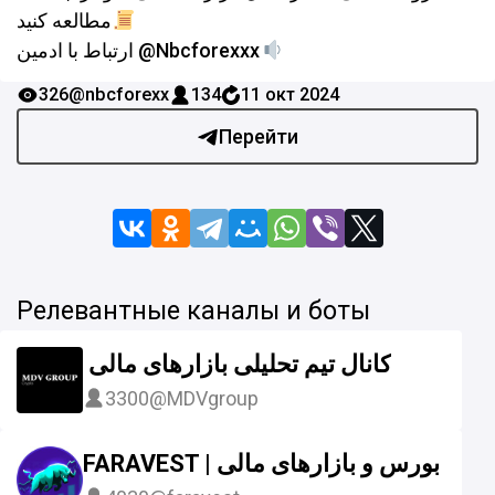
مطالعه کنید
ارتباط با ادمین @Nbcforexxx
326
@nbcforexx
134
11 окт 2024
Перейти
Релевантные каналы и боты
️ کانال تیم تحلیلی بازارهای مالی️
3300
@MDVgroup
FARAVEST | بورس و بازارهای مالی