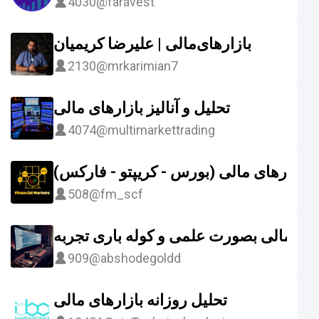
4030
@faravest
بازارهای‌مالی | علیرضا کریمیان
2130
@mrkarimian7
تحلیل و آنالیز بازارهای مالی
4074
@multimarkettrading
بازارهای مالی (بورس - کریپتو - فارکس)
508
@fm_scf
های مالی بصورت علمی و کوله باری تجربه
909
@abshodegoldd
تحلیل روزانه بازارهای مالی