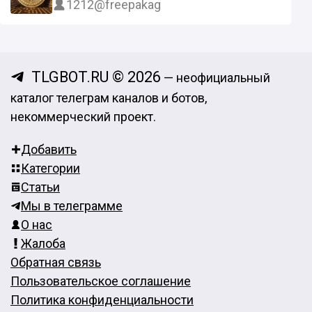
1212
@freepakag
TLGBOT.RU © 2026
— неофициальный
каталог телеграм каналов и ботов,
некоммерческий проект.
Добавить
Категории
Статьи
Мы в телеграмме
О нас
Жалоба
Обратная связь
Пользовательское соглашение
Политика конфиденциальности