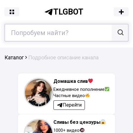
TLGBOT
Каталог
Подробное описание канала
Домашка слив
Ежедневное пополнение
Частные видео
Перейти
Сливы без цензуры
1000+ видео