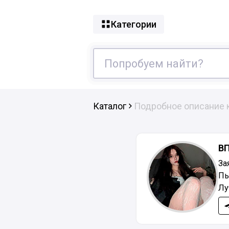
Категории
Каталог
Подробное описание 
В
За
Пь
Лу