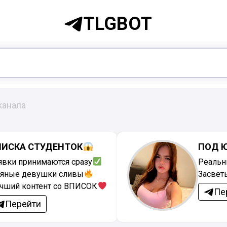
TLGBOT
канала
ПИСКА СТУДЕНТОК
ПОД 
явки принимаются сразу
Реальн
яные девушки сливы
Засвет
чший контент со ВПИСОК
Пе
Перейти