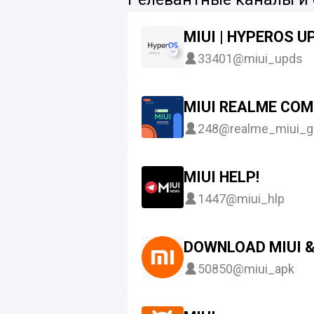
MIUI | HYPEROS 
33401
@miui_upds
MIUI REALME CO
248
@realme_miui_g
MIUI HELP!
1447
@miui_hlp
DOWNLOAD MIUI &
50850
@miui_apk