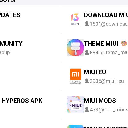
UPDATES
DOWNLOAD MIU
1501
@download
MMUNITY
THEME MIUI
roup
8841
@tema_miu
MIUI EU
2935
@miui_eu
 HYPEROS APK
MIUI MODS
473
@miui_mod