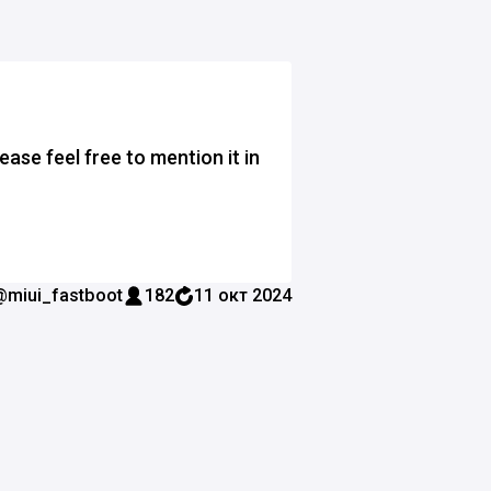
ease feel free to mention it in
@miui_fastboot
182
11 окт 2024