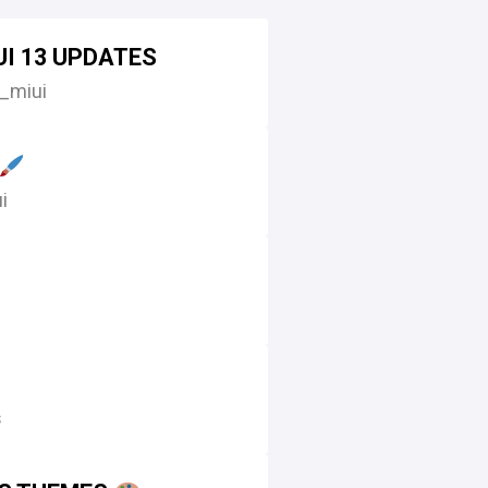
I 13 UPDATES
_miui
i
s