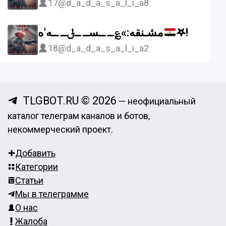
17
@d_a_d_a_s_a_l_i_a8
مشـنقه:»؏ــ ــســ ــݪــ ــه'ه
𖤐!
18
@d_a_d_a_s_a_l_i_a2
TLGBOT.RU © 2026
— неофициальный
каталог телеграм каналов и ботов,
некоммерческий проект.
Добавить
Категории
Статьи
Мы в телеграмме
О нас
Жалоба