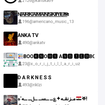
2126
@kariska69
N̸͟͞A̸͟͞R̸͟͞K̸͟͞A̸͟͞M̸͟͞A̸͟͞N̸͟͞S̸͟͞K̸͟͞I̸͟͞Y̸͟͞E̸͟͞🪼
196
@americano_music_13
ANKA TV
490
@ankatv
BOO🅺🅽O🅼🆈 A🅽🅳 🆃🅴🅳BOO🅺
23
@x_o_r_i_j_t_i_l_l_a_r_i_uz
D A R K N E S S
493
@riklzi
مـزنقـه✦؏ــ ــســ ــݪــ ــه'ه
𖤐!