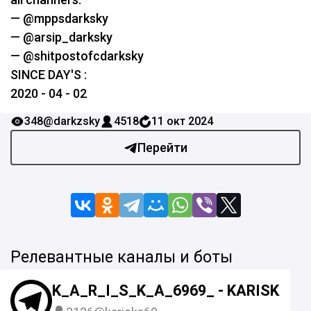
— @mppsdarksky
— @arsip_darksky
— @shitpostofcdarksky
SINCE DAY'S :
2020 - 04 - 02
348
@darkzsky
4518
11 окт 2024
Перейти
Релевантные каналы и боты
K_A_R_I_S_K_A_6969_ - KARISKA69