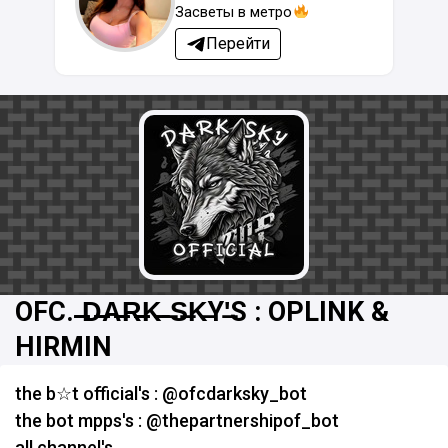
Засветы в метро
Перейти
OFC. ̶̶̶D̶̶̶A̶̶̶R̶̶̶K̶̶ ̶S̶K̶Y'̶S : OPLINK &
HIRMIN
the b☆t official's : @ofcdarksky_bot
the bot mpps's : @thepartnershipof_bot
all channel's.