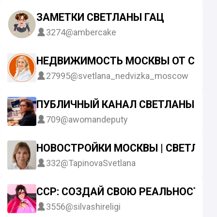
ЗАМЕТКИ СВЕТЛАНЫ ГАЦ
3274
@ambercake
НЕДВИЖИМОСТЬ МОСКВЫ ОТ СВЕТ
27995
@svetlana_nedvizka_moscow
ПУБЛИЧНЫЙ КАНАЛ СВЕТЛАНЫ К. 
709
@awomandeputy
НОВОСТРОЙКИ МОСКВЫ | СВЕТЛАН
332
@TapinovaSvetlana
ССР: СОЗДАЙ СВОЮ РЕАЛЬНОСТЬ - 
3556
@silvashireligi