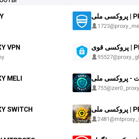
 ملی
XY
1723
@proxy_mel
ی قوی
| PROXY VPN
my
95527
@proxy_g
 - پروکسی ملی
| PROXY MELI
755
@zer0_prox
 ملی
پ | PROXY SWITCH
2481
@mtproxy_i