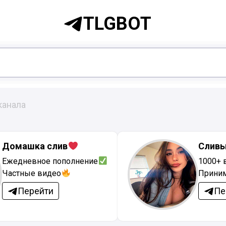
TLGBOT
канала
Домашка слив
Сливы
Ежедневное пополнение
1000+ 
Частные видео
Приним
Перейти
Пе