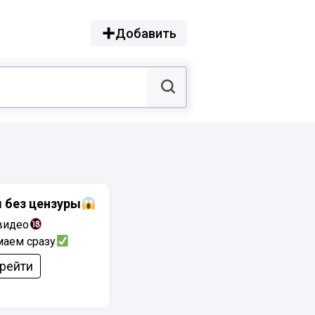
Добавить
 без цензуры
видео
аем сразу
рейти