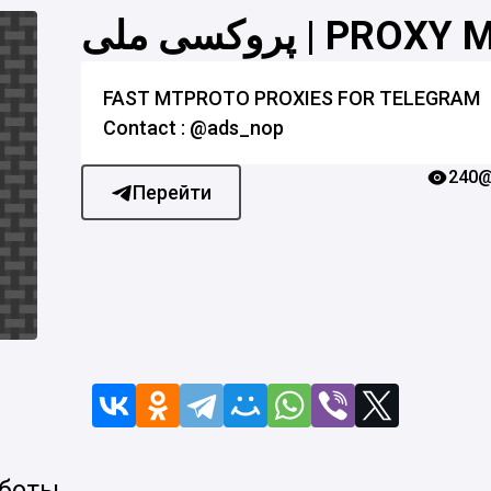
پروکسی ملی | PROX
FAST MTPROTO PROXIES FOR TELEGRAM
Contact : @ads_nop
240
@
Перейти
 боты