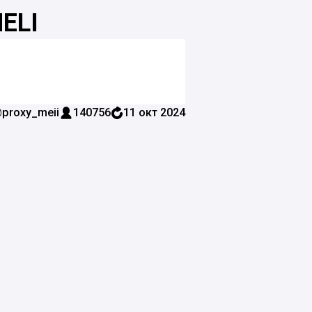
Y MELI
proxy_meii
140756
11 окт 2024