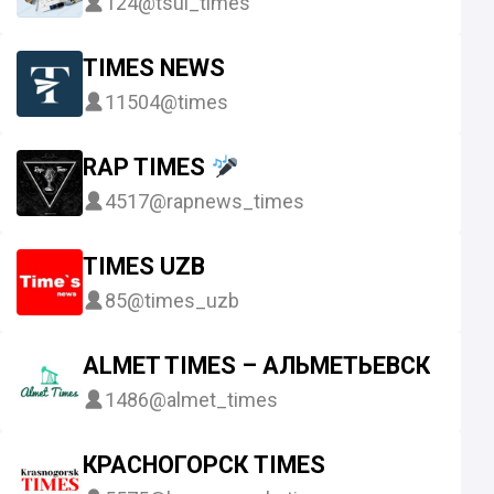
124
@tsul_times
TIMES NEWS
11504
@times
RAP TIMES
4517
@rapnews_times
TIMES UZB
85
@times_uzb
ALMET TIMES – АЛЬМЕТЬЕВСК
1486
@almet_times
КРАСНОГОРСК TIMES