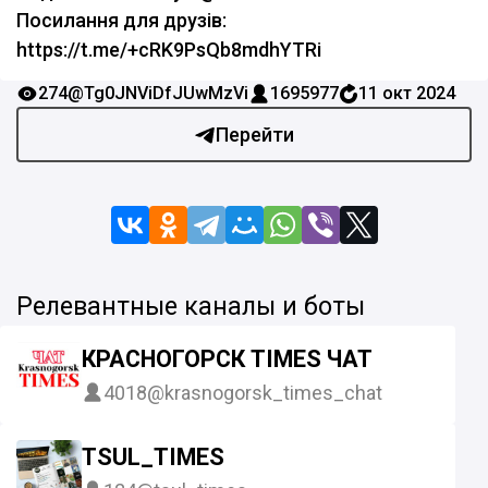
Посилання для друзів:
https://t.me/+cRK9PsQb8mdhYTRi
274
@Tg0JNViDfJUwMzVi
1695977
11 окт 2024
Перейти
Релевантные каналы и боты
КРАСНОГОРСК TIMES ЧАТ
4018
@krasnogorsk_times_chat
TSUL_TIMES