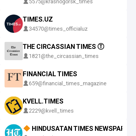
5575
@krasnogorsk_times
TIMES.UZ
34570
@times_officialuz
THE CIRCASSIAN TIMES Ⓣ
1821
@the_circassian_times
FINANCIAL TIMES
659
@financial_times_magazine
KVELL.TIMES
2229
@kvell_times
HINDUSATAN TIMES NEWSPAPER 