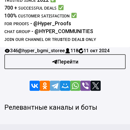
700 + ꜱᴜᴄᴄᴇꜱꜱꜰᴜʟ ᴅᴇᴀʟꜱ
100% ᴄᴜꜱᴛᴏᴍᴇʀ ꜱᴀᴛɪꜱꜰᴀᴄᴛɪᴏɴ
ꜰᴏʀ ᴘʀᴏᴏꜰꜱ - @Hyper_Proofs
ᴄʜᴀᴛ ɢʀᴏᴜᴘ - @HYPER_COMMUNITIES
ᴊᴏɪɴ ᴏᴜʀ ᴄʜᴀɴɴᴇʟ ғᴏʀ ᴛʀᴜsᴛᴇᴅ ᴅᴇᴀʟs ᴏɴʟʏ
346
@hyper_bgmi_storee
118
11 окт 2024
Перейти
Релевантные каналы и боты