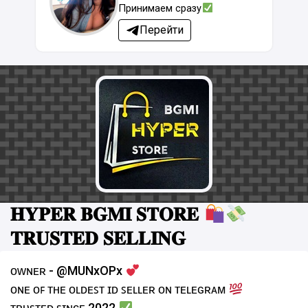
Принимаем сразу
Перейти
𝐇𝐘𝐏𝐄𝐑 𝐁𝐆𝐌𝐈 𝐒𝐓𝐎𝐑𝐄
𝐓𝐑𝐔𝐒𝐓𝐄𝐃 𝐒𝐄𝐋𝐋𝐈𝐍𝐆
ᴏᴡɴᴇʀ - @MUNxOPx
ᴏɴᴇ ᴏꜰ ᴛʜᴇ ᴏʟᴅᴇꜱᴛ ɪᴅ ꜱᴇʟʟᴇʀ ᴏɴ ᴛᴇʟᴇɢʀᴀᴍ
ᴛʀᴜꜱᴛᴇᴅ ꜱɪɴᴄᴇ 2022