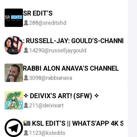
SR EDIT'S
288
@sreditshd
: RUSSELL-JAY: GOULD'S-CHANNEL
14290
@russelljaygould
RABBI ALON ANAVA'S CHANNEL
3098
@rabbianava
✧ DEIVIX'S ART! (SFW) ✧
211
@deivixart
KSL EDIT'S || WHATS'APP 4K STA
1123
@ksledits