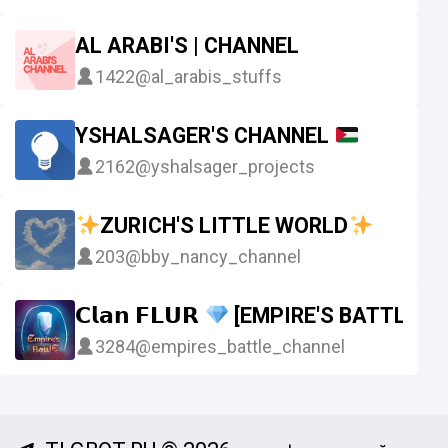
AL ARABI'S | CHANNEL
1422
@al_arabis_stuffs
YSHALSAGER'S CHANNEL
2162
@yshalsager_projects
ZURICH'S LITTLE WORLD
203
@bby_nancy_channel
𝗖𝗹𝗮𝗻 𝗙𝗟𝗨𝗥
[EMPIRE'S BATTLE]
3284
@empires_battle_channel