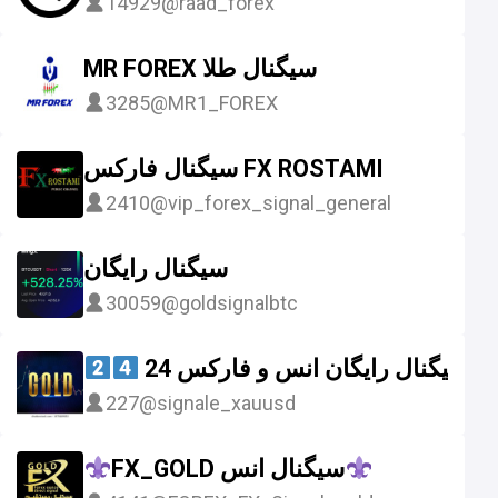
14929
@raad_forex
MR FOREX سیگنال طلا
3285
@MR1_FOREX
سیگنال فارکس FX ROSTAMI
2410
@vip_forex_signal_general
سیگنال رایگان
30059
@goldsignalbtc
سیگنال رایگان انس و فارکس 24
227
@signale_xauusd
FX_GOLD سیگنال انس