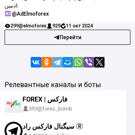
ادمین:
@AdElmoforex
299
@elmoforex
929
11 окт 2024
Перейти
Релевантные каналы и боты
FOREX | فارکس
393
@forex_bomb
سیگنال فارکس راد