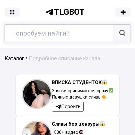
TLGBOT
Каталог
Подробное описание канала
ВПИСКА СТУДЕНТОК
Заявки принимаются сразу
Пьяные девушки сливы
Перейти
Сливы без цензуры
1000+ видео