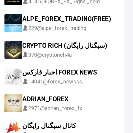
4141
@FOREX_FX_Signal_gold
ALPE_FOREX_TRADING(FREE)
229
@alpe_forex_trading
CRYPTO RICH (سیگنال رایگان)
370
@cryptorich4u
اخبار فارکس FOREX NEWS
14041
@forex_newsss
ADRIAN_FOREX
2971
@adrian_forex_fx
کانال سیگنال رایگان