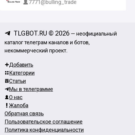
7771
@bulling_trade
TLGBOT.RU © 2026
— неофициальный
каталог телеграм каналов и ботов,
некоммерческий проект.
Добавить
Категории
Статьи
Мы в телеграмме
О нас
Жалоба
Обратная связь
Пользовательское соглашение
Политика конфиденциальности