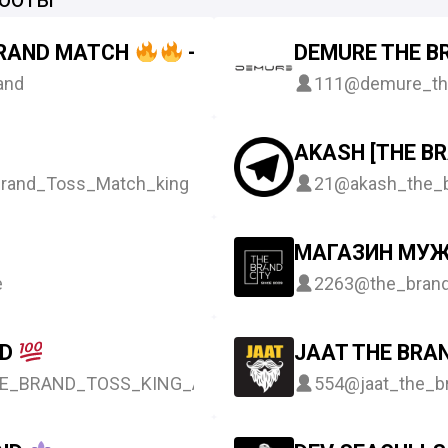
BRAND MATCH
- ARYAN_THE_BRAND
DEMURE THE B
and
111
@demure_th
AKASH [THE B
rand_Toss_Match_king
21
@akash_the_
МАГАЗИН МУЖ
e
2263
@the_brand
ND
JAAT THE BRAND
E_BRAND_TOSS_KING_A
554
@jaat_the_b