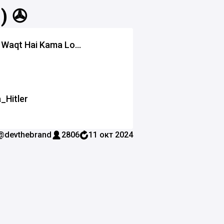
) ✇
Waqt Hai Kama Lo...
_Hitler
@devthebrand
2806
11 окт 2024