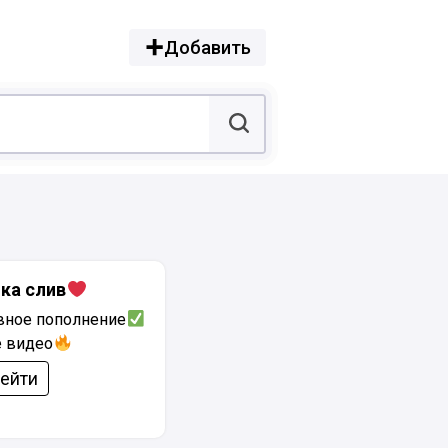
Добавить
ка слив
ное пополнение
 видео
ейти