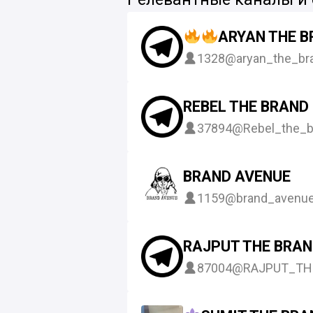
ARYAN THE 
1328
@aryan_the_br
REBEL THE BRAND
37894
@Rebel_the_b
BRAND AVENUE
1159
@brand_avenu
RAJPUT THE BRA
87004
@RAJPUT_TH