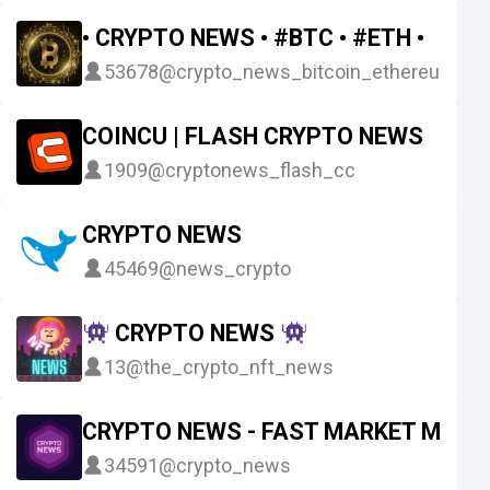
• CRYPTO NEWS • #BTC • #ETH •
53678
@crypto_news_bitcoin_ethereum
COINCU | FLASH CRYPTO NEWS
1909
@cryptonews_flash_cc
CRYPTO NEWS
45469
@news_crypto
CRYPTO NEWS
13
@the_crypto_nft_news
CRYPTO NEWS - FAST MARKET MOVI
34591
@crypto_news