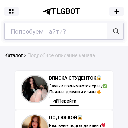
TLGBOT
Каталог
Подробное описание канала
ВПИСКА СТУДЕНТОК
Заявки принимаются сразу
Пьяные девушки сливы
Перейти
ПОД ЮБКОЙ
Реальные подглядывания