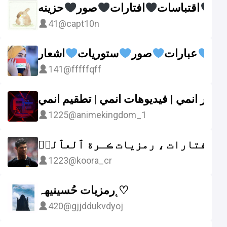
ات
اقتباسات
افتارات
صور
حزينه
41
@capt10n
ا
عبارات
صور
ستوريات
اشعار
141
@fffffqff
1225
@animekingdom_1
رات ، رمزيات ڪـرة ٱلعٱلمۘ
1223
@koora_cr
رمزيات حُسينيهہ˛♡
420
@gjjddukvdyoj