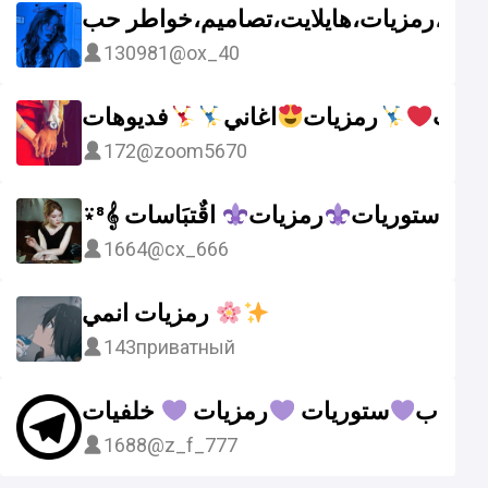
يوات،رمزيات،هايلايت،تصاميم،خواطر حب
130981
@ox_40
ريات
رمزيات
اغاني
فديوهات
172
@zoom5670
اقٌتبَاسات𝄞
⍣⁸𝄞 ستوريات
رمزيات
1664
@cx_666
رمزيات انمي
143
приватный
شباب
ستوريات
رمزيات
1688
@z_f_777