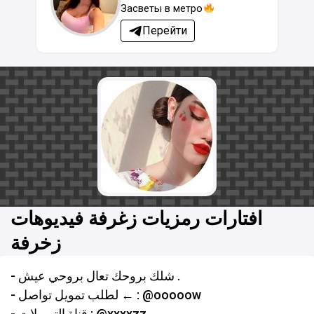
Засветы в метро
Перейти
افتارات رمزيات زغرفة فيديوهات
زخرفة
- شلك بروحك تعال بروحي عيش .
- لطلب تمويل تواصل ← : @ooooow
- قناة التمويلات : @xxxxzz