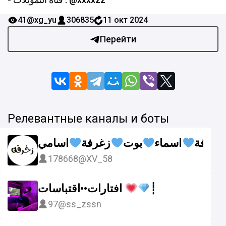
41
@xg_yu
306835
11 окт 2024
Перейти
Релевантные каналы и боты
زخرفة
اسماء
بوت
زغرفة
اسامي
178668
@XV_58
افتارات••اقتباسات
┊
97
@ss_zssn