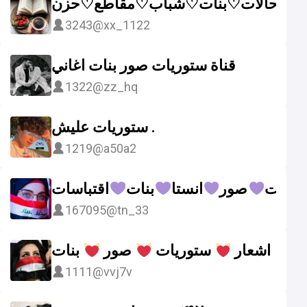
يئه♡حالات♡بنات♡شباب♡مقاطع♡حزن
3243
@xx_1122
قناة ستوريات صور بنات اغاني
1322
@zz_hq
ستوريات عليش .
1219
@a50a2
وريات
صور
انستا
بنات
اقتباسات
167095
@tn_33
اشعار
ستوريات
صور
بنات
1111
@vvj7v