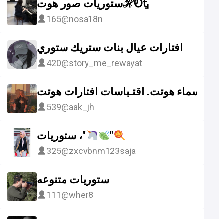
ستوريات صور هوتℋᎧᎿ
165
@nosa18n
افتارات عيال بنات ستريك ستوري
420
@story_me_rewayat
اسماء هوتت. اقتـباسات افتارات هوتت..
539
@aak_jh
ستوريات ،"
"
325
@zxcvbnm123saja
ستوريات متنوعه ️️
111
@wher8