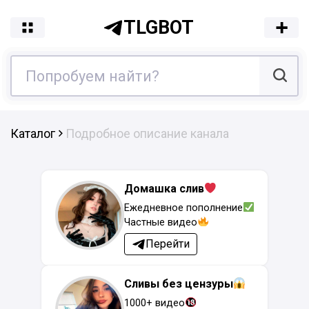
TLGBOT
Каталог
Подробное описание канала
Домашка слив
Ежедневное пополнение
Частные видео
Перейти
Сливы без цензуры
1000+ видео