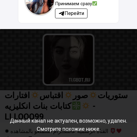
Принимаем сразу
Перейти
ستوريات
صور
اقتباس
افتارات
كتابات بنات انكليزيه
-
LLLOOO99
Данный канал не актуален, возможно, удален.
Смотрите похожие ниже.
✹ القناة الرسمية عالتلڪرام استمتعو بالمشاهده