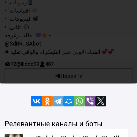
•┊رمزيات
•┊اقتباسات
•┊فيديوهات
•┊اغاني
لطلب زغرفه
-
@SdRR_SAbot
✹ القنـاه الاولئ علئ التليڪرام والباقي تقليد
72
@lllooo99
487
Перейти
Релевантные каналы и боты