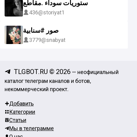
ستوريات سوداء .مقاطع
436
@storiyat1
صور #سنابية
3779
@snabyat
TLGBOT.RU © 2026
— неофициальный
каталог телеграм каналов и ботов,
некоммерческий проект.
Добавить
Категории
Статьи
Мы в телеграмме
О нас