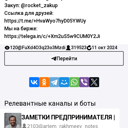
Закуп: @rocket_zakup
Ссылка для друзей:
https://t.me/+HvaWyo7hyD05YWUy
Мы на бирже:
https://telega.in/c/+Xm2uS5w9CUM0Y2Ji
120
@FuXd4O3q23o3Mzdi
319523
11 окт 2024
Перейти
Релевантные каналы и боты
ЗАМЕТКИ ПРЕДПРИНИМАТЕЛЯ | АР
2103
@artem_rakhmeev_notes