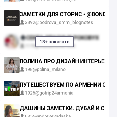
ЗАМЕТКИ ДЛЯ СТОРИС • @BOND_ST
3892
@bodrova_smm_blognotes
СЕКТА ОПАСНЫХ РОКОВУХ
18+ показать
1170
@soblaznenie1000
ПОЛИНА ПРО ДИЗАЙН ИНТЕРЬЕРА
198
@polina_milano
ПУТЕШЕСТВУЕМ ПО АРМЕНИИ С GO
1926
@gotrip24armenia
ДАШИНЫ ЗАМЕТКИ. ДУБАЙ И СММ
635
@andreyevadasha