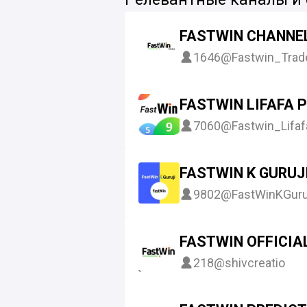
FASTWIN CHANNE
1646
@Fastwin_Trad
FASTWIN LIFAFA 
7060
@Fastwin_Lifaf
FASTWIN K GURUJ
9802
@FastWinKGuruj
FASTWIN OFFICIA
218
@shivcreatio