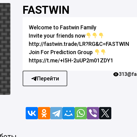
FASTWIN
Welcome to Fastwin Family
Invite your friends now
http://fastwin.trade/LR?RG&C=FASTWIN
Join For Prediction Group
https://t.me/+I5H-2uUP2m01ZDY1
313
@fa
Перейти
 боты