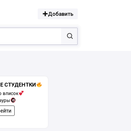
Добавить
Е СТУДЕНТКИ
о вписок
зуры
ейти