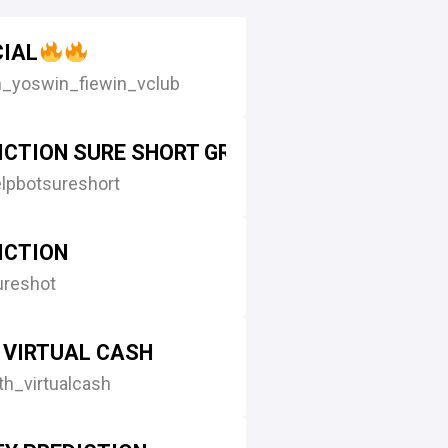
CIAL
_yoswin_fiewin_vclub
ICTION SURE SHORT GROUP
lpbotsureshort
ICTION
reshot
 VIRTUAL CASH
h_virtualcash