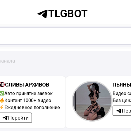
TLGBOT
канала
СЛИВЫ АРХИВОВ
ПЬЯНЫ
Авто принятие заявок
Видео с
Контент 1000+ видео
Без цен
Ежедневное пополнение
Пер
Перейти