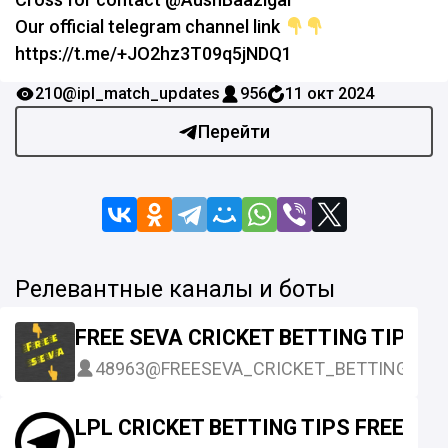
Our official telegram channel link
https://t.me/+JO2hz3T09q5jNDQ1
210
@ipl_match_updates
956
11 окт 2024
Перейти
Релевантные каналы и боты
FREE SEVA CRICKET BETTING TIPS
48963
@FREESEVA_CRICKET_BETTING_TIP
LPL CRICKET BETTING TIPS FREE