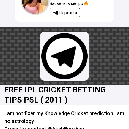
Засветы в метро
Перейти
FREE IPL CRICKET BETTING
TIPS PSL ( 2011 )
I am not fixer my Knowledge Cricket prediction I am
no astrology
Cross for contact @AushBaazigar