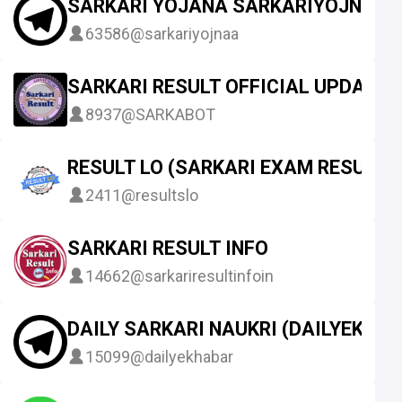
SARKARI YOJANA SARKARIYOJNAA.
63586
@sarkariyojnaa
SARKARI RESULT OFFICIAL UPDATES
8937
@SARKABOT
RESULT LO (SARKARI EXAM RESULT)
2411
@resultslo
SARKARI RESULT INFO
14662
@sarkariresultinfoin
DAILY SARKARI NAUKRI (DAILYEKHA
15099
@dailyekhabar