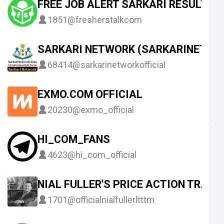
FREE JOB ALERT SARKARI RESULT G
1851
@fresherstalkcom
SARKARI NETWORK (SARKARINETWO
68414
@sarkarinetworkofficial
EXMO.COM OFFICIAL
20230
@exmo_official
HI_COM_FANS
4623
@hi_com_official
NIAL FULLER'S PRICE ACTION TRAD
1701
@officialnialfullerltttm