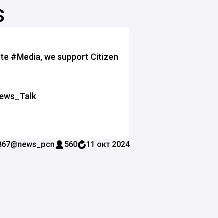
S
te #Media, we support Citizen
News_Talk
867
@news_pcn
560
11 окт 2024