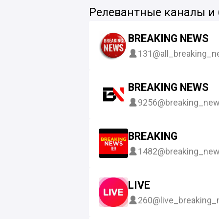
Релевантные каналы и
BREAKING NEWS
131
@all_breaking_
BREAKING NEWS
9256
@breaking_new
BREAKING
1482
@breaking_ne
LIVE
260
@live_breaking