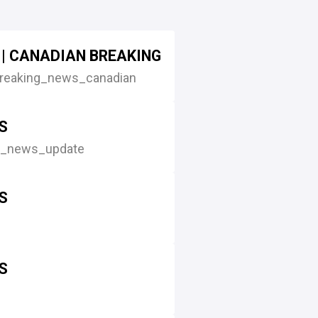
| CANADIAN BREAKING NEWS
reaking_news_canadian
S
g_news_update
S
S