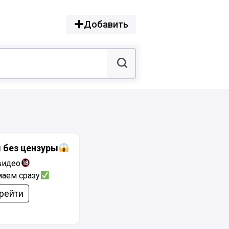
Добавить
 без цензуры
видео
аем сразу
рейти