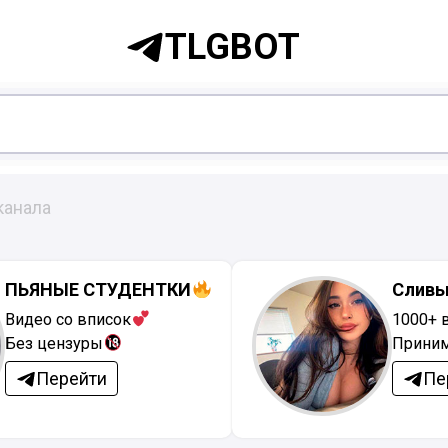
TLGBOT
канала
ПЬЯНЫЕ СТУДЕНТКИ
Сливы
Видео со вписок
1000+ 
Без цензуры
Приним
Перейти
Пе