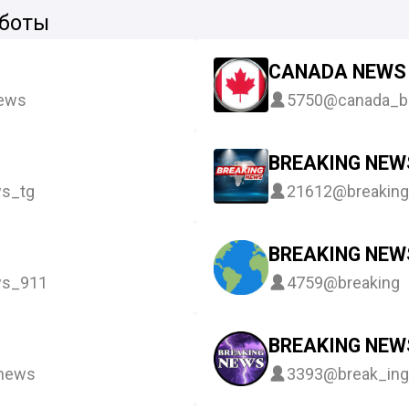
 боты
CANADA NEWS 
news
5750
@canada_b
BREAKING NEW
s_tg
21612
@breakin
BREAKING NEW
ws_911
4759
@breaking
BREAKING NEW
_news
3393
@break_ing