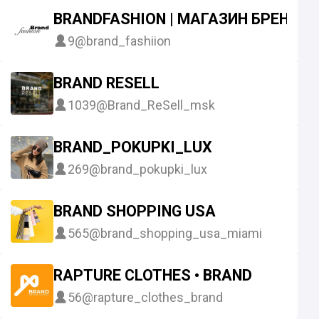
BRANDFASHION | МАГАЗИН БРЕНД
9
@brand_fashiion
BRAND RESELL
1039
@Brand_ReSell_msk
BRAND_POKUPKI_LUX
269
@brand_pokupki_lux
BRAND SHOPPING USA
565
@brand_shopping_usa_miami
RAPTURE CLOTHES • BRAND
56
@rapture_clothes_brand