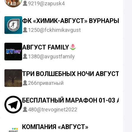
9219
@zapusk4
ФК «ХИМИК-АВГУСТ» ВУРНАРЫ
1250
@fckhimikavgust
АВГУСТ FAMILY
1380
@avgustfamily
ТРИ ВОЛШЕБНЫХ НОЧИ АВГУСТА
266
приватный
БЕСПЛАТНЫЙ МАРАФОН 01-03 АВГ
480
@trevoginet2022
КОМПАНИЯ «АВГУСТ»