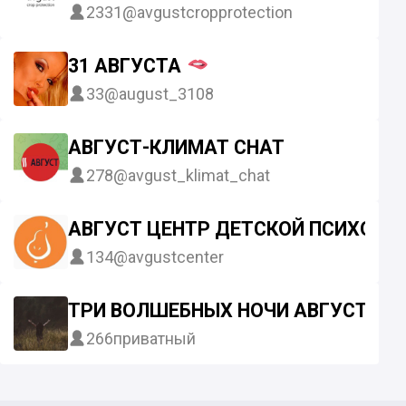
2331
@avgustcropprotection
31 АВГУСТА
33
@august_3108
АВГУСТ-КЛИМАТ CHAT
278
@avgust_klimat_chat
АВГУСТ ЦЕНТР ДЕТСКОЙ ПСИХОЛО
134
@avgustcenter
ТРИ ВОЛШЕБНЫХ НОЧИ АВГУСТА
266
приватный