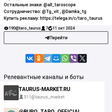
Остальные знаки: @all_taroscope
Сотрудничество: @Tg_vit , @Damka_tg
Купить рекламу: https://telega.in/c/taro_taurus
190
@taro_taurus
7
11 окт 2024
Перейти
Релевантные каналы и боты
TAURUS-MARKET.RU
511
@taurus_market
@BURO_TARO_OFFICIAL