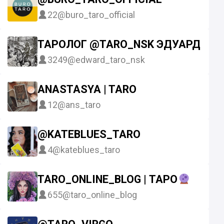
22
@buro_taro_official
ТАРОЛОГ @TARO_NSK ЭДУАРД ЛЕ
3249
@edward_taro_nsk
ANASTASYA | TARO
12
@ans_taro
@KATEBLUES_TARO
4
@kateblues_taro
TARO_ONLINE_BLOG | ТАРО
655
@taro_online_blog