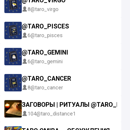
@TARO_VIRGO
8
@taro_virgo
@TARO_PISCES
6
@taro_pisces
@TARO_GEMINI
6
@taro_gemini
@TARO_CANCER
8
@taro_cancer
ЗАГОВОРЫ | РИТУАЛЫ @TARO_DIS
104
@taro_distance1