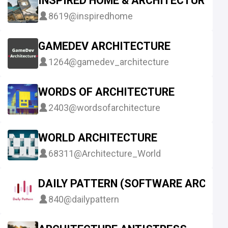
INSPIRED HOME & ARCHITECTURE
8619
@inspiredhome
GAMEDEV ARCHITECTURE
1264
@gamedev_architecture
WORDS OF ARCHITECTURE
2403
@wordsofarchitecture
WORLD ARCHITECTURE
68311
@Architecture_World
DAILY PATTERN (SOFTWARE ARCHITE
840
@dailypattern