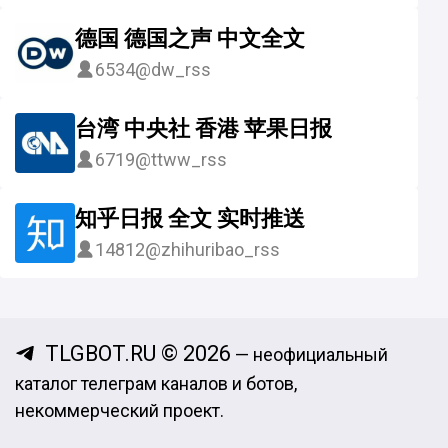
德国 德国之声 中文全文
6534
@dw_rss
台湾 中央社 香港 苹果日报
6719
@ttww_rss
知乎日报 全文 实时推送
14812
@zhihuribao_rss
TLGBOT.RU © 2026
— неофициальный
каталог телеграм каналов и ботов,
некоммерческий проект.