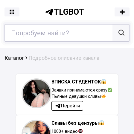
TLGBOT
Каталог
Подробное описание канала
ВПИСКА СТУДЕНТОК
Заявки принимаются сразу
Пьяные девушки сливы
Перейти
Сливы без цензуры
1000+ видео