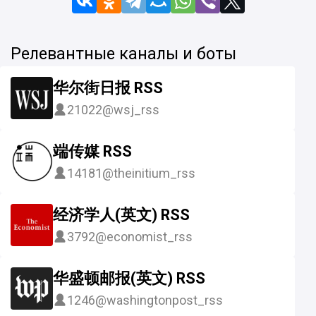
Релевантные каналы и боты
华尔街日报 RSS
21022
@wsj_rss
端传媒 RSS
14181
@theinitium_rss
经济学人(英文) RSS
3792
@economist_rss
华盛顿邮报(英文) RSS
1246
@washingtonpost_rss