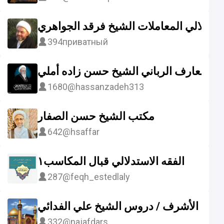
استدلالي المعاملات الشيخ فرقد الجواهري
394
приватный
العارف الرباني الشيخ حسن زاده أملي
1680
@hassanzadeh313
مكتب الشيخ حسن الصفار
642
@hsaffar
الفقه الاستدلالي قبال المكاسب١
287
@feqh_estedlaly
نجف الأشرف / دروس الشيخ علي الفدائي
332
@najafdars