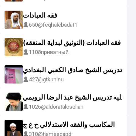
فقه العبادات
650
@feqhalebadat1
فقه العبادات {التوثيق لبداية المتفقه}
1108
приватный
) تدريس الشيخ صادق الكعبي البغدادي
427
@gtkuninu
الى عليه تدريس الشيخ عبد الرضا الرويمي
1026
@aldoratalosoliah
المكاسب والفقه الاستدلالي ح ع ج
310
@hameedapd