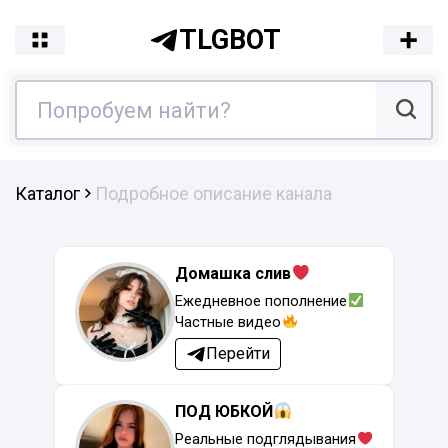
TLGBOT
Каталог
Подробное описание канала
Домашка слив
Ежедневное пополнение
Частные видео
Перейти
ПОД ЮБКОЙ
Реальные подглядывания