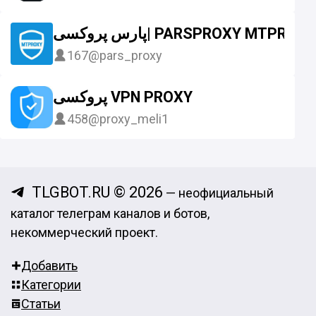
پارس پروکسی| PARSPROXY MTP
167
@pars_proxy
پروکسی VPN PROXY
458
@proxy_meli1
TLGBOT.RU © 2026
— неофициальный
каталог телеграм каналов и ботов,
некоммерческий проект.
Добавить
Категории
Статьи