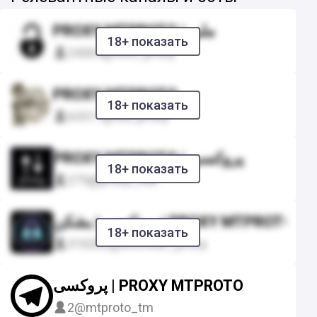
PROXY MTPROTO | ملی
18+ показать
24304
@lock_proxy
PROXY MTPROTO
18+ показать
63311
@old_proxy
PROXY MTPROTO | پروکسی
18+ показать
275
@proxy_null
پروکسی | بشکن | PROXY MTPROTO
18+ показать
310282
@beshkan_proxy
پروکسی | PROXY MTPROTO
2
@mtproto_tm