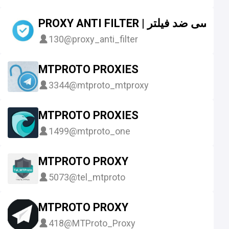
PROXY ANTI FILTER | روکسی ضد فیلتر
130
@proxy_anti_filter
MTPROTO PROXIES
3344
@mtproto_mtproxy
MTPROTO PROXIES
1499
@mtproto_one
MTPROTO PROXY
5073
@tel_mtproto
MTPROTO PROXY
418
@MTProto_Proxy