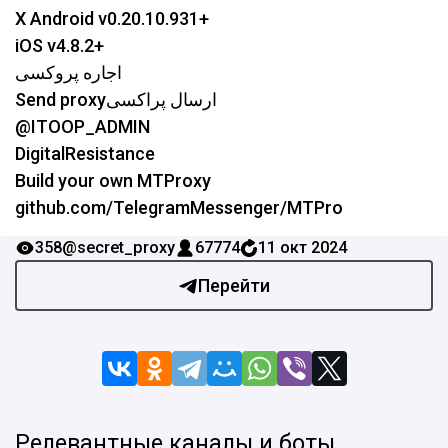
X Android v0.20.10.931+
iOS v4.8.2+
اجاره پروکسی
Send proxyارسال پراکسی
@ITOOP_ADMIN
DigitalResistance
Build your own MTProxy
github.com/TelegramMessenger/MTPro
358
@secret_proxy
67774
11 окт 2024
Перейти
Релевантные каналы и боты