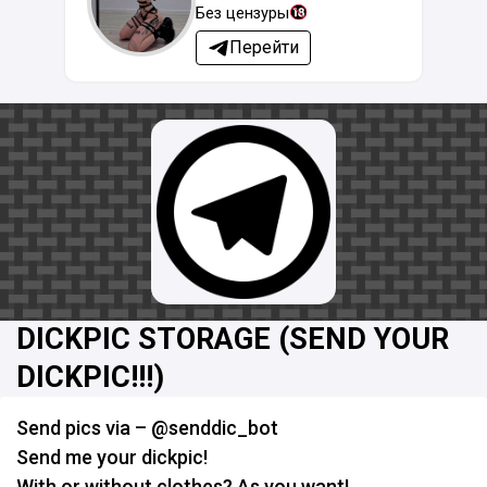
Без цензуры
Перейти
DICKPIC STORAGE (SEND YOUR
DICKPIC!!!)
Send pics via – @senddic_bot
Send me your dickpic!
With or without clothes? As you want!