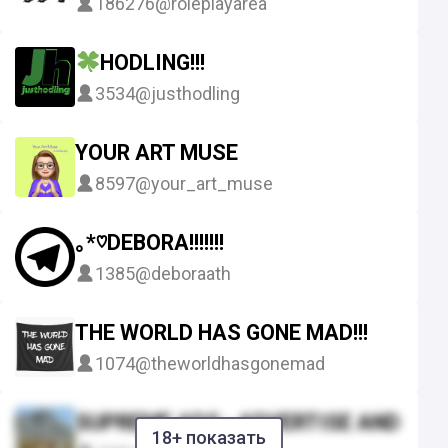
186276
@roleplayarea
HODLING!!!
3534
@justhodling
YOUR ART MUSE
8597
@your_art_muse
｡*♡DEBORA!!!!!!!
1385
@deboraath
THE WORLD HAS GONE MAD!!!
1074
@theworldhasgonemad
SUPREME ADS - ADVERTISE AND GRO
18+ показать