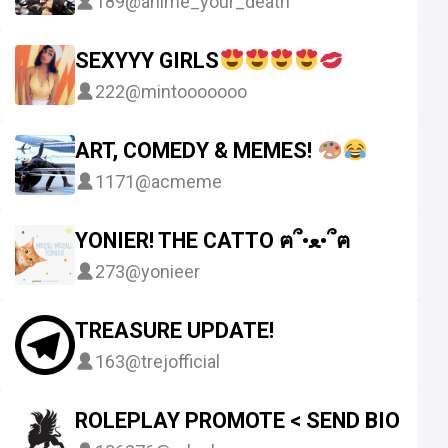
189
@anime_your_death
SEXYYY GIRLS
222
@mintooooooo
ART, COMEDY & MEMES!
1171
@acmeme
YONIER! THE CATTO ฅ՞•ﻌ•՞ฅ
273
@yonieer
TREASURE UPDATE!
163
@trejofficial
ROLEPLAY PROMOTE < SEND BIO >