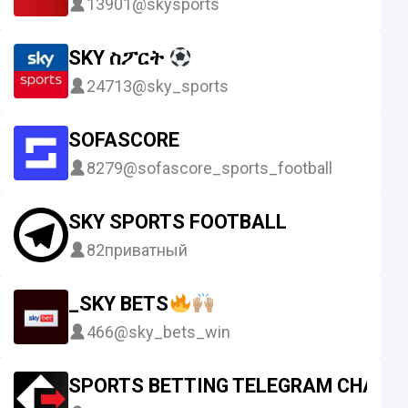
13901
@skysports
SKY ስፖርት
24713
@sky_sports
SOFASCORE
8279
@sofascore_sports_football
SKY SPORTS FOOTBALL
82
приватный
_SKY BETS
466
@sky_bets_win
SPORTS BETTING TELEGRAM CHANN