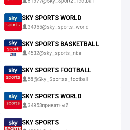
81377
@Sky_Sportz_football
SKY SPORTS WORLD
34955
@sky_sports_world
SKY SPORTS BASKETBALL
4532
@sky_sports_nba
SKY SPORTS FOOTBALL
58
@Sky_Sportss_football
SKY SPORTS WORLD
34953
приватный
SKY SPORTS