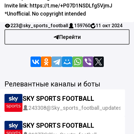
Invite link: https://t.me/+P07D1NSDLfg5VjmJ
*Unofficial. No copyright intended
223
@sky_sports_football
159760
11 окт 2024
Перейти
Релевантные каналы и боты
SKY SPORTS FOOTBALL
243308
@Sky_sports_football_updates
SKY SPORTS FOOTBALL