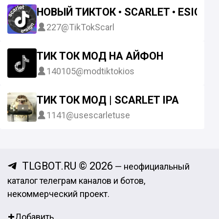
НОВЫЙ ТИКТОК • SCARLET • ESIGN •
227
@TikTokScarl
ТИК ТОК МОД НА АЙФОН
140105
@modtiktokios
ТИК ТОК МОД | SCARLET IPA
1141
@usescarletuse
TLGBOT.RU © 2026
— неофициальный
каталог телеграм каналов и ботов,
некоммерческий проект.
Добавить