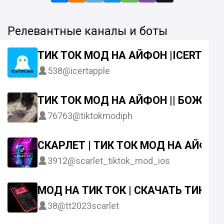
Релевантные каналы и боты
ТИК ТОК МОД НА АЙФОН |ICERT|| Н
538
@icertapple
ТИК ТОК МОД НА АЙФОН || БОЖЕ Х
76763
@tiktokmodiph
СКАРЛЕТ | ТИК ТОК МОД НА АЙФОН
3912
@scarlet_tiktok_mod_ios
МОД НА ТИК ТОК | СКАЧАТЬ ТИК ТО
38
@tt2023scarlet