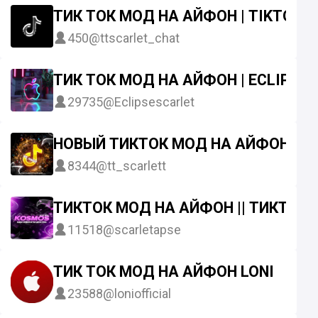
ТИК ТОК МОД НА АЙФОН | TIKTOK 
450
@ttscarlet_chat
ТИК ТОК МОД НА АЙФОН | ECLIPSE 
29735
@Eclipsescarlet
НОВЫЙ ТИКТОК МОД НА АЙФОН
8344
@tt_scarlett
ТИКТОК МОД НА АЙФОН || ТИКТОК 
11518
@scarletapse
ТИК ТОК МОД НА АЙФОН LONI
23588
@loniofficial